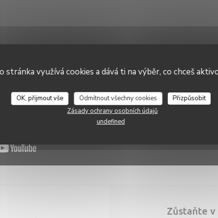
o stránka využívá cookies a dává ti na výběr, co chceš aktiv
Pizzeria Giuseppino
OK, přijmout vše
Odmítnout všechny cookies
Přizpůsobit
Zásady ochrany osobních údajů
undefined
Zůstaňte v