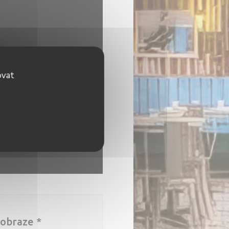
ovat
 obraze
*