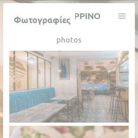
Πίνακας διαχείρισης "Μπισκότων" (Cookies)
PIZZERIA GIUSEPPINO
Φωτογραφίες
photos