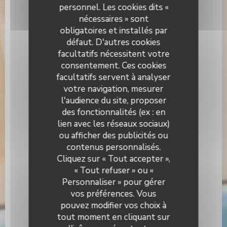
personnel. Les cookies dits «
Gourmande et saine, Italienne
nécessaires » sont
Type de restaurant
obligatoires et installés par
Pizzeria, Restaurant Traditionnel, Brasserie
défaut. D'autres cookies
facultatifs nécessitent votre
Services
consentement. Ces cookies
Climatisation, Accès aux personnes à mobilité
facultatifs servent à analyser
réduite, Terrasse
votre navigation, mesurer
Moyens de paiement
l'audience du site, proposer
Paiement Sans Contact, Eurocard/Mastercard,
des fonctionnalités (ex : en
Titres restaurant, Espèces, Visa, Chèques
lien avec les réseaux sociaux)
Vacances, Carte Bleue
ou afficher des publicités ou
contenus personnalisés.
Pizzeria Giuseppino
Cliquez sur « Tout accepter »,
Horaires
« Tout refuser » ou «
Personnaliser » pour gérer
vos préférences. Vous
Lundi
Fermé
pouvez modifier vos choix à
tout moment en cliquant sur
Mar
-
Jeu
12h00 - 14h00
19h00 - 22h00
•