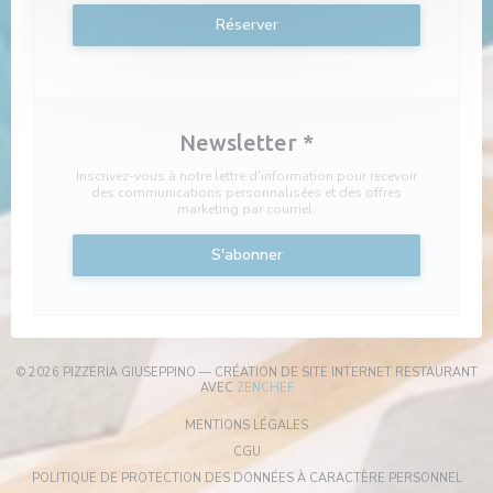
Réserver
Newsletter
*
Inscrivez-vous à notre lettre d'information pour recevoir
des communications personnalisées et des offres
marketing par courriel.
S'abonner
© 2026 PIZZERIA GIUSEPPINO — CRÉATION DE SITE INTERNET RESTAURANT
((OUVRE UNE NOUVELLE FENÊTRE
AVEC
ZENCHEF
((OUVRE UNE NOUVELLE FENÊT
MENTIONS LÉGALES
((OUVRE UNE NOUVELLE FENÊTRE))
CGU
((OU
POLITIQUE DE PROTECTION DES DONNÉES À CARACTÈRE PERSONNEL