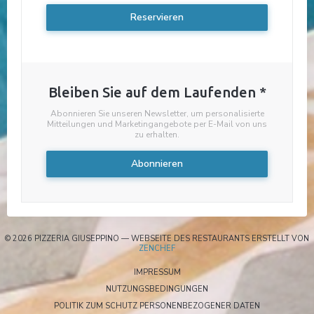
Reservieren
Bleiben Sie auf dem Laufenden
*
Abonnieren Sie unseren Newsletter, um personalisierte
Mitteilungen und Marketingangebote per E-Mail von uns
zu erhalten.
Abonnieren
© 2026 PIZZERIA GIUSEPPINO — WEBSEITE DES RESTAURANTS ERSTELLT VON
((ÖFFNET EIN NEUES FENSTER))
ZENCHEF
((ÖFFNET EIN NEUES FENSTER))
IMPRESSUM
((ÖFFNET EIN NEUES FENSTE
NUTZUNGSBEDINGUNGEN
((ÖFFNET EIN
POLITIK ZUM SCHUTZ PERSONENBEZOGENER DATEN