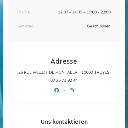
Fr
-
Sa
12:00 - 14:00
19:00 - 23:00
•
Sonntag
Geschlossen
Adresse
((öffnet e
26 RUE PAILLOT DE MONTABERT 10000 TROYES
03 25 73 92 44
Facebook ((öffnet ein neues Fenster
Instagram ((öffnet ein neues
Uns kontaktieren