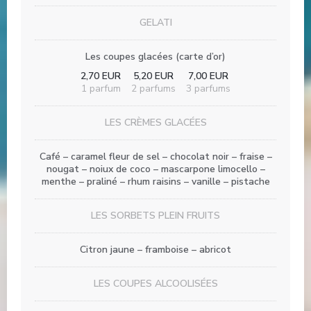
GELATI
Les coupes glacées (carte d’or)
2,70 EUR
5,20 EUR
7,00 EUR
1 parfum
2 parfums
3 parfums
LES CRÈMES GLACÉES
Café – caramel fleur de sel – chocolat noir – fraise –
nougat – noiux de coco – mascarpone limocello –
menthe – praliné – rhum raisins – vanille – pistache
LES SORBETS PLEIN FRUITS
Citron jaune – framboise – abricot
LES COUPES ALCOOLISÉES