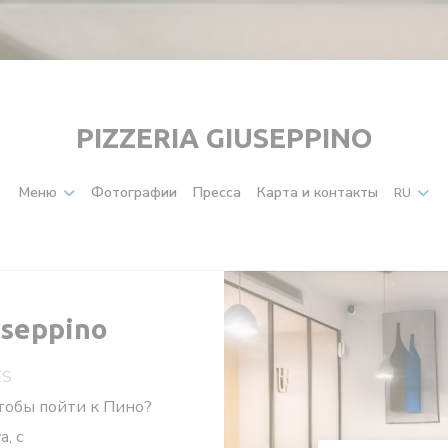
PIZZERIA GIUSEPPINO
Меню
Фотографии
Пресса
Карта и контакты
RU
useppino
ES
чтобы пойти к Пино?
, с