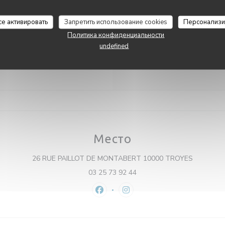
П�
-
С�
12:
слуги
Pizzeria Giuseppino
 для инвалидов, терраса
се активировать
Запретить использование cookies
Персонализи
Воскресенье
Политика конфиденциальности
бы оплаты
undefined
t, Eurocard / Mastercard,
енежные средства, виза,
ры, Дебетовая карточка
Место
((открыва
26 RUE PAILLOT DE MONTABERT 10000 TROYES
03 25 73 92 44
Facebook ((открывается в новом 
Instagram ((открывается в