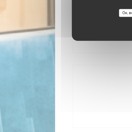
У
Кондиционер, Доступ
Ок, в
Спосо
Paiement Sans Contac
ресторан Titres, Д
Праздничные вауче