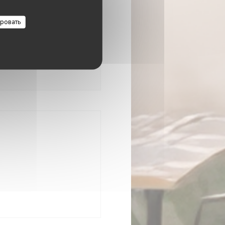
00 - 14:00
19:00 - 23:00
•
ровать
Закрыто
ется в новом окне))
окне))
 новом окне))